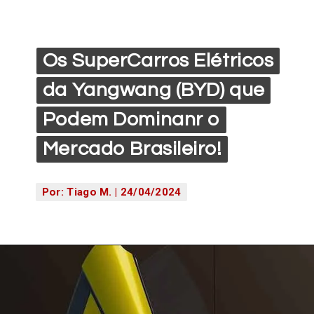
Os SuperCarros Elétricos
Os SuperCarros Elétricos
da Yangwang (BYD) que
da Yangwang (BYD) que
Podem Dominanr o
Podem Dominanr o
Mercado Brasileiro!
Mercado Brasileiro!
Por: Tiago M. | 24/04/2024
Por: Tiago M. | 24/04/2024