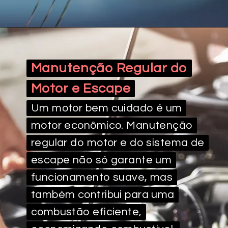
Manutenção Regular do
Manutenção Regular do
Motor e Escape
Motor e Escape
Um motor bem cuidado é um
Um motor bem cuidado é um
motor econômico. Manutenção
motor econômico. Manutenção
regular do motor e do sistema de
regular do motor e do sistema de
escape não só garante um
escape não só garante um
funcionamento suave, mas
funcionamento suave, mas
também contribui para uma
também contribui para uma
combustão eficiente,
combustão eficiente,