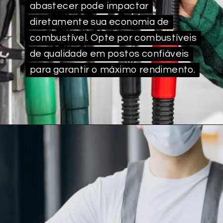
abastecer pode impactar
abastecer pode impactar
diretamente sua economia de
diretamente sua economia de
combustível. Opte por combustíveis
combustível. Opte por combustíveis
de qualidade em postos confiáveis
de qualidade em postos confiáveis
para garantir o máximo rendimento.
para garantir o máximo rendimento.