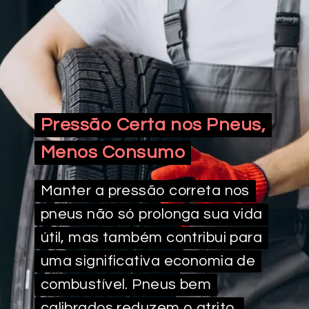
Pressão Certa nos Pneus,
Pressão Certa nos Pneus,
Menos Consumo
Menos Consumo
Manter a pressão correta nos
Manter a pressão correta nos
pneus não só prolonga sua vida
pneus não só prolonga sua vida
útil, mas também contribui para
útil, mas também contribui para
uma significativa economia de
uma significativa economia de
combustível. Pneus bem
combustível. Pneus bem
calibrados reduzem o atrito,
calibrados reduzem o atrito,