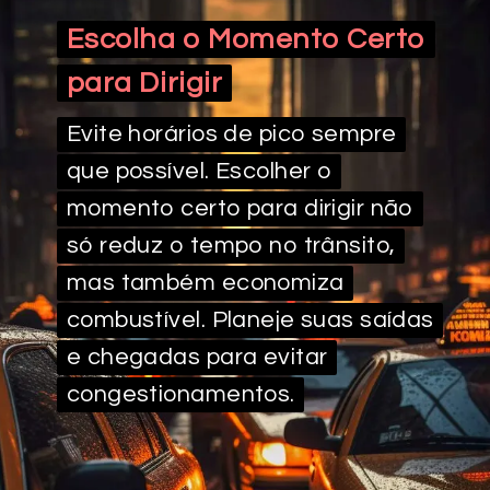
Escolha o Momento Certo
Escolha o Momento Certo
para Dirigir
para Dirigir
Evite horários de pico sempre
Evite horários de pico sempre
que possível. Escolher o
que possível. Escolher o
momento certo para dirigir não
momento certo para dirigir não
só reduz o tempo no trânsito,
só reduz o tempo no trânsito,
mas também economiza
mas também economiza
combustível. Planeje suas saídas
combustível. Planeje suas saídas
e chegadas para evitar
e chegadas para evitar
congestionamentos.
congestionamentos.