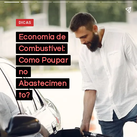
DICAS
DICAS
Economia de
Economia de
Combustível:
Combustível:
Como Poupar
Como Poupar
no
no
Abastecimen
Abastecimen
to?
to?