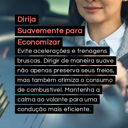
Dirija
Dirija
Suavemente para
Suavemente para
Economizar
Economizar
Evite acelerações e frenagens
Evite acelerações e frenagens
bruscas. Dirigir de maneira suave
bruscas. Dirigir de maneira suave
não apenas preserva seus freios,
não apenas preserva seus freios,
mas também otimiza o consumo
mas também otimiza o consumo
de combustível. Mantenha a
de combustível. Mantenha a
calma ao volante para uma
calma ao volante para uma
condução mais eficiente.
condução mais eficiente.