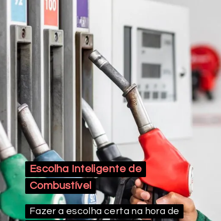
Escolha Inteligente de
Escolha Inteligente de
Combustível
Combustível
Fazer a escolha certa na hora de
Fazer a escolha certa na hora de