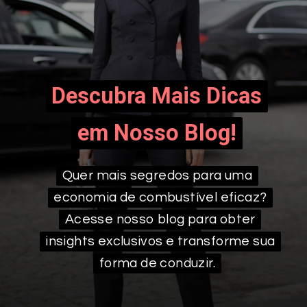
Descubra Mais Dicas
Descubra Mais Dicas
em Nosso Blog!
em Nosso Blog!
Quer mais segredos para uma
Quer mais segredos para uma
economia de combustível eficaz?
economia de combustível eficaz?
Acesse nosso blog para obter
Acesse nosso blog para obter
insights exclusivos e transforme sua
insights exclusivos e transforme sua
forma de conduzir.
forma de conduzir.