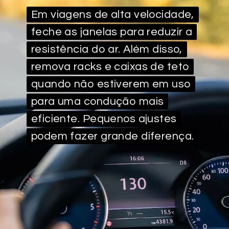
Em viagens de alta velocidade,
Em viagens de alta velocidade,
feche as janelas para reduzir a
feche as janelas para reduzir a
resistência do ar. Além disso,
resistência do ar. Além disso,
remova racks e caixas de teto
remova racks e caixas de teto
quando não estiverem em uso
quando não estiverem em uso
para uma condução mais
para uma condução mais
eficiente. Pequenos ajustes
eficiente. Pequenos ajustes
podem fazer grande diferença.
podem fazer grande diferença.