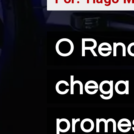
O Rena
O Rena
chega
chega
prome
prome