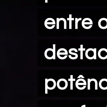
entre 
entre 
destac
destac
potênc
potênc