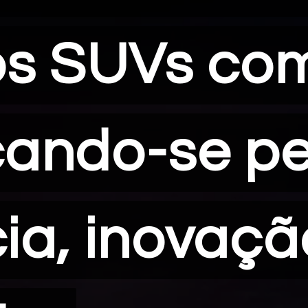
os SUVs co
os SUVs co
ando-se pe
ando-se pe
ia, inovaçã
ia, inovaçã