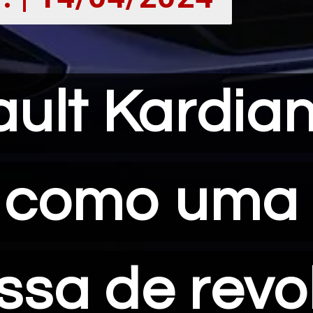
ult Kardia
ult Kardia
 como uma
 como uma
ssa de revo
ssa de revo